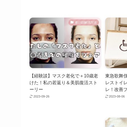
老け顔解消方法
【経験談】マスク老化で＋10歳老
東急歌舞
けた！私の若返り＆美肌復活スト
レストイ
ーリー
レ！改善
2023-09-26
2023-08-06