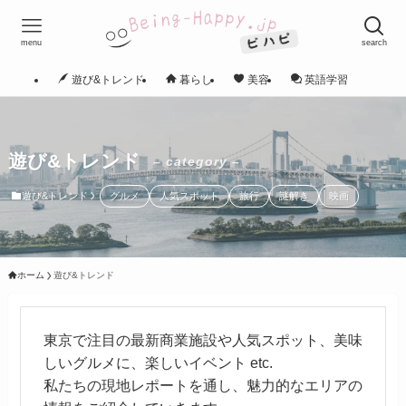
menu
search
遊び&トレンド
暮らし
美容
英語学習
遊び&トレンド
– category –
遊び&トレンド
グルメ
人気スポット
旅行
謎解き
映画
ホーム
遊び&トレンド
東京で注目の最新商業施設や人気スポット、美味
しいグルメに、楽しいイベント etc.
私たちの現地レポートを通し、魅力的なエリアの