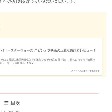
ィアでの評判を探っていきたいと思います。
！
い？！- スターウォーズ スピンオフ映画の正直な感想＆レビュー！
.08.11 最新の米国興行収入をを追加 2018年6月29日（金）、待ちに待った「映画ハ
ー（原題 Solo: A Sta...
こちらの記事もおすすめです
目次