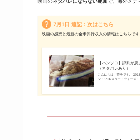
映画の
ネタバレにならない範囲
で、海外メデ
7月1日 追記：次はこちら
映画の感想と最新の全米興行収入の情報はこちらです
【ハンソロ】評判が悪
（ネタバレあり）
こんにちは、茶子です。 2018
ン・ソロ/スター・ウォーズ・ストーリ