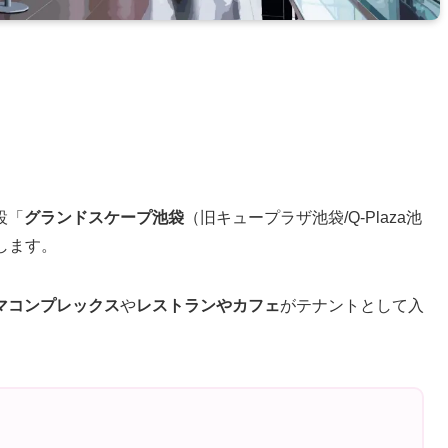
。
設「
グランドスケープ池袋
（旧キュープラザ池袋/Q-Plaza池
介します。
マコンプレックス
や
レストランやカフェ
がテナントとして入