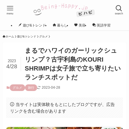
menu
search
遊び&トレンド
暮らし
美容
英語学習
ホーム
遊び&トレンド
グルメ
まるでハワイのガーリックシュ
リンプ？古宇利島のKOURI
2023
4/28
SHRIMPは女子旅で立ち寄りたい
ランチスポットだ
2023-04-28
グルメ
旅行
当サイトは実体験をもとにしたブログですが、広告
リンクを含む場合があります