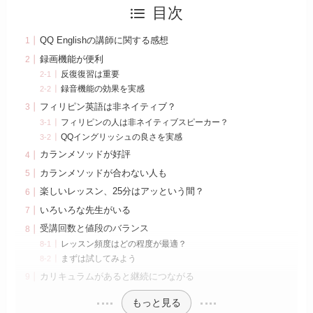
目次
QQ Englishの講師に関する感想
録画機能が便利
反復復習は重要
録音機能の効果を実感
フィリピン英語は非ネイティブ？
フィリピンの人は非ネイティブスピーカー？
QQイングリッシュの良さを実感
カランメソッドが好評
カランメソッドが合わない人も
楽しいレッスン、25分はアッという間？
いろいろな先生がいる
受講回数と値段のバランス
レッスン頻度はどの程度が最適？
まずは試してみよう
カリキュラムがあると継続につながる
もっと見る