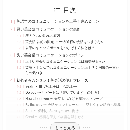
目次
英語でのコミュニケーションを上手く進めるヒント
悪い英会話コミュニケーションの実例
恋人たちの別れの原因
英会話 以前の問題 ～ 一方通行の会話はつまらない
会話のキャッチボールをつなげる方法とは？
良い英会話コミュニケーションのポイント
上手い英会話コミュニケーションには秘訣があった
英語下手な私でもコミュニケーション上手？？同僚の一言か
らの気づき
初心者もカンタン！英会話の便利フレーズ
Yeah 〜 相づち上手は、会話上手
Do you 〜 リピートは「聞いています」のしるし
How about you 〜 会話をつなげる魔法のフレーズ
By the way 〜 会話をコントロールし、話しやすい話題へ誘導
Sure 〜 便利な Sure をつかい倒せ
Great 〜 感情を伝えて会話を弾ませる
もっと見る