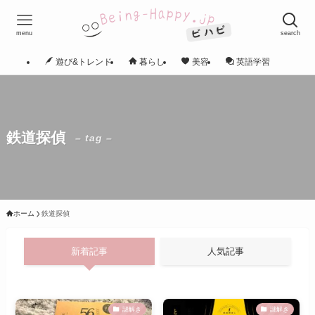
menu
search
遊び&トレンド
暮らし
美容
英語学習
鉄道探偵
– tag –
ホーム
鉄道探偵
新着記事
人気記事
謎解き
謎解き